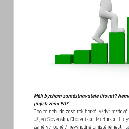
Měli bychom zaměstnavatele litovat? Neměl
jiných zemí EU?
Ono to nebude zase tak horké. Vždyť mzdové ná
už jen Slovensko, Chorvatsko, Maďarsko, Lotyšs
země výhodně / nevýhodně umístěné, jestli jsou