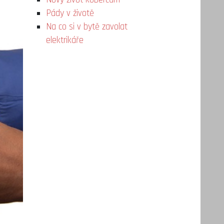
Pády v životě
Na co si v bytě zavolat
elektrikáře