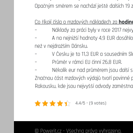
Opačným směrem se nachází ještě dalších 19 z
Co říkají čísla o mzdových nákladech za
hodin
– Náklady za práci byly v roce 2017 nejvyš
– A na nejnižší hodnoty 4,9 EUR dosáhlo Bu
než v nejdražším Dánsku.
– V Česku je to 11,3 EUR a sousedním Slov
– Průměr v rámci EU činní 26,8 EUR.
– Několik eur nad průměrem jsou další so
Značnou část mzdových výdajů tvoří povinné pří
Rakousku, kde jsou nejvyšší odvody zaměstnav
4.4/5 - (9 votes)
© Powerit.cz - Všechna práva vyhrazena.