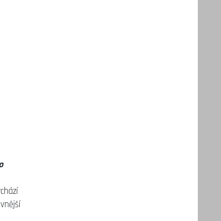
o
chází
vnější