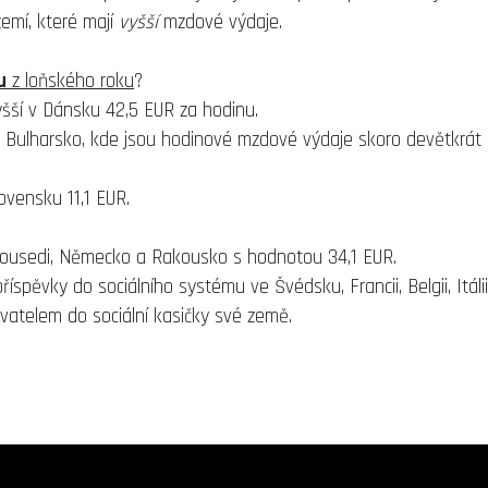
emí, které mají
vyšší
mzdové výdaje.
u
z loňského roku
?
ší v Dánsku 42,5 EUR za hodinu.
lharsko, kde jsou hodinové mzdové výdaje skoro devětkrát n
ensku 11,1 EUR.
usedi, Německo a Rakousko s hodnotou 34,1 EUR.
spěvky do sociálního systému ve Švédsku, Francii, Belgii, Itálii
atelem do sociální kasičky své země.