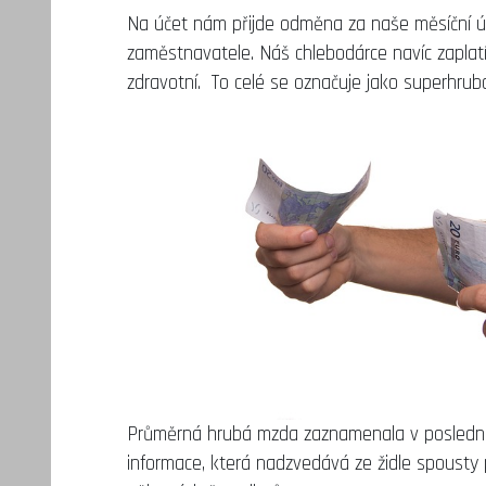
Na účet nám přijde odměna za naše měsíční úsil
zaměstnavatele. Náš chlebodárce navíc zaplatí
zdravotní. To celé se označuje jako superhrub
Průměrná hrubá mzda zaznamenala v posledních
informace, která nadzvedává ze židle spousty 