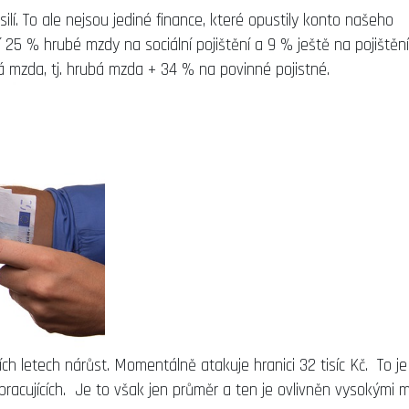
í. To ale nejsou jediné finance, které opustily konto našeho
 25 % hrubé mzdy na sociální pojištění a 9 % ještě na pojištění
á mzda, tj. hrubá mzda + 34 % na povinné pojistné.
 letech nárůst. Momentálně atakuje hranici 32 tisíc Kč. To je
pracujících. Je to však jen průměr a ten je ovlivněn vysokými 