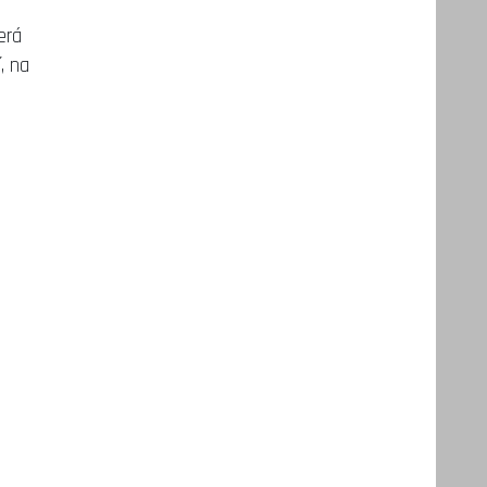
erá
, na