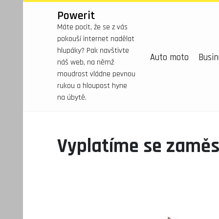
Powerit
Máte pocit, že se z vás
pokouší internet nadělat
hlupáky? Pak navštivte
Auto moto
Busin
náš web, na němž
moudrost vládne pevnou
rukou a hloupost hyne
na úbytě.
Vyplatíme se zamě