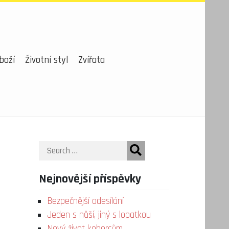
boží
Životní styl
Zvířata
Search
Nejnovější příspěvky
Bezpečnější odesílání
Jeden s nůší, jiný s lopatkou
Nový život kobercům