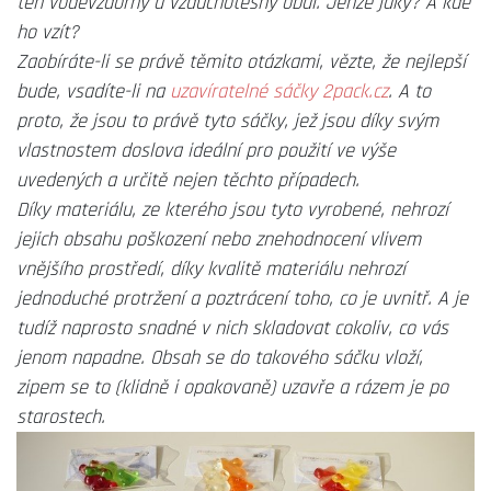
ten voděvzdorný a vzduchotěsný obal. Jenže jaký? A kde
ho vzít?
Zaobíráte-li se právě těmito otázkami, vězte, že nejlepší
bude, vsadíte-li na
uzavíratelné sáčky 2pack.cz
. A to
proto, že jsou to právě tyto sáčky, jež jsou díky svým
vlastnostem doslova ideální pro použití ve výše
uvedených a určitě nejen těchto případech.
Díky materiálu, ze kterého jsou tyto vyrobené, nehrozí
jejich obsahu poškození nebo znehodnocení vlivem
vnějšího prostředí, díky kvalitě materiálu nehrozí
jednoduché protržení a poztrácení toho, co je uvnitř. A je
tudíž naprosto snadné v nich skladovat cokoliv, co vás
jenom napadne. Obsah se do takového sáčku vloží,
zipem se to (klidně i opakovaně) uzavře a rázem je po
starostech.