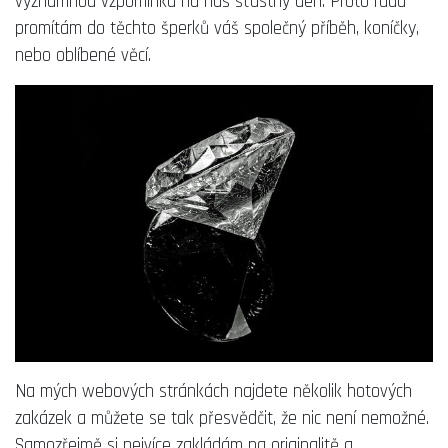
významnou vzpomínku na náš šťastný den. Proto ráda
promítám do těchto šperků váš společný příběh, koníčky,
nebo oblíbené věcí.
Na mých webových stránkách najdete několik hotových
zakázek a můžete se tak přesvědčit, že nic není nemožné.
Samozřejmě si nejvíce zakládám na originalitě a