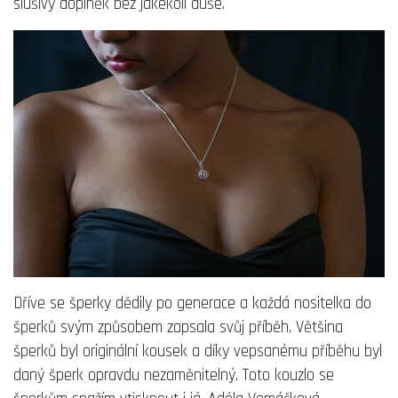
slušivý doplněk bez jakékoli duše.
Dříve se šperky dědily po generace a každá nositelka do
šperků svým způsobem zapsala svůj příběh. Většina
šperků byl originální kousek a díky vepsanému příběhu byl
daný šperk opravdu nezaměnitelný. Toto kouzlo se