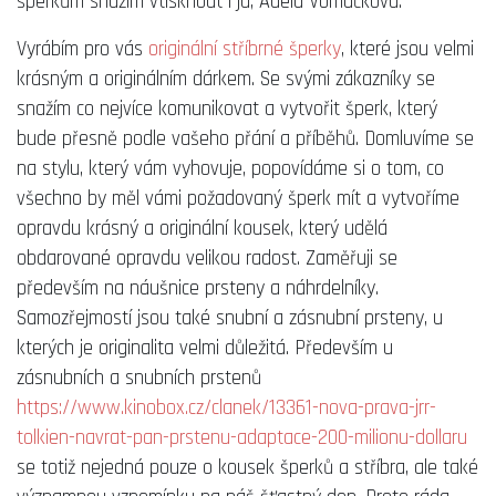
šperkům snažím vtisknout i já, Adéla Vomáčková.
Vyrábím pro vás
originální stříbrné šperky
, které jsou velmi
krásným a originálním dárkem. Se svými zákazníky se
snažím co nejvíce komunikovat a vytvořit šperk, který
bude přesně podle vašeho přání a příběhů. Domluvíme se
na stylu, který vám vyhovuje, popovídáme si o tom, co
všechno by měl vámi požadovaný šperk mít a vytvoříme
opravdu krásný a originální kousek, který udělá
obdarované opravdu velikou radost. Zaměřuji se
především na náušnice prsteny a náhrdelníky.
Samozřejmostí jsou také snubní a zásnubní prsteny, u
kterých je originalita velmi důležitá. Především u
zásnubních a snubních prstenů
https://www.kinobox.cz/clanek/13361-nova-prava-jrr-
tolkien-navrat-pan-prstenu-adaptace-200-milionu-dollaru
se totiž nejedná pouze o kousek šperků a stříbra, ale také