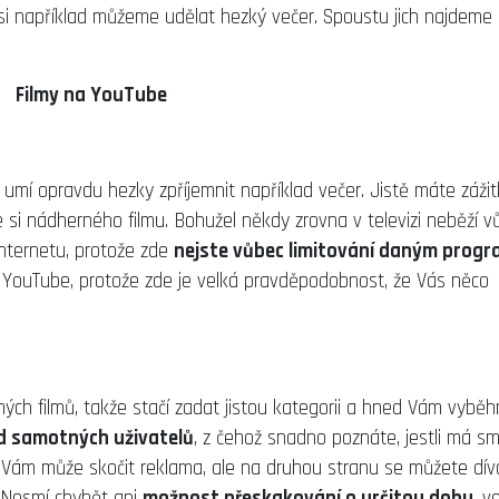
ré si například můžeme udělat hezký večer. Spoustu jich najdeme
Filmy na YouTube
á umí opravdu hezky zpříjemnit například večer. Jistě máte zážit
e si nádherného filmu. Bohužel někdy zrovna v televizi neběží v
 internetu, protože zde
nejste vůbec limitování daným prog
 YouTube, protože zde je velká pravděpodobnost, že Vás něco
ných filmů, takže stačí zadat jistou kategorii a hned Vám vybě
d samotných uživatelů
, z čehož snadno poznáte, jestli má sm
tam Vám může skočit reklama, ale na druhou stranu se můžete dív
. Nesmí chybět ani
možnost přeskakování o určitou dobu
, v