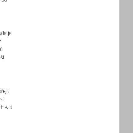
ude je
v
mů
ší
řejít
si
hlé, a