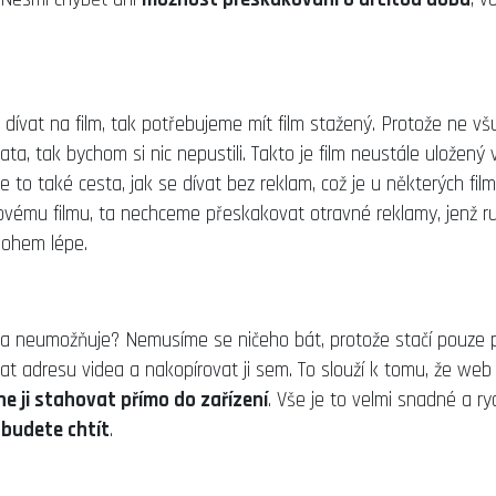
dívat na film, tak potřebujeme mít film stažený. Protože ne vš
a, tak bychom si nic nepustili. Takto je film neustále uložený 
Je to také cesta, jak se dívat bez reklam, což je u některých fil
kovému filmu, ta nechceme přeskakovat otravné reklamy, jenž ru
nohem lépe.
a neumožňuje? Nemusíme se ničeho bát, protože stačí pouze p
vat adresu videa a nakopírovat ji sem. To slouží k tomu, že web 
ne ji stahovat přímo do zařízení
. Vše je to velmi snadné a ryc
 budete chtít
.