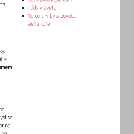
 na
Pády v životě
Na co si v bytě zavolat
elektrikáře
ky,
ůbec
ramem
hne
ysl se
at na
olba