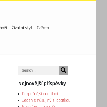
boží
Životní styl
Zvířata
Search
Nejnovější příspěvky
Bezpečnější odesílání
Jeden s nůší, jiný s lopatkou
Nový život kobercům