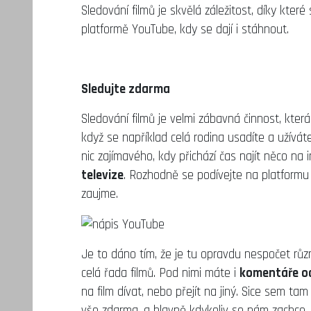
Sledování filmů je skvělá záležitost, díky kte
platformě YouTube, kdy se dají i stáhnout.
Sledujte zdarma
Sledování filmů je velmi zábavná činnost, kter
když se například celá rodina usadíte a užívát
nic zajímavého, kdy přichází čas najít něco na
televize
. Rozhodně se podívejte na platformu
zaujme.
Je to dáno tím, že je tu opravdu nespočet růz
celá řada filmů. Pod nimi máte i
komentáře o
na film dívat, nebo přejít na jiný. Sice sem 
vše zdarma, a hlavně kdykoliv se nám zachce