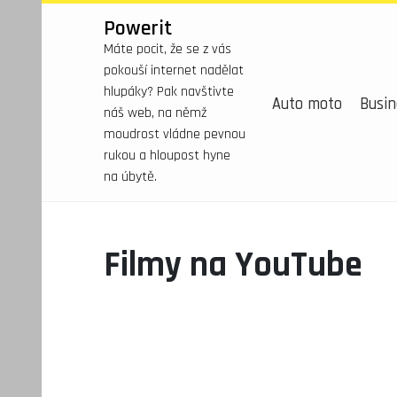
Powerit
Máte pocit, že se z vás
pokouší internet nadělat
hlupáky? Pak navštivte
Auto moto
Busin
náš web, na němž
moudrost vládne pevnou
rukou a hloupost hyne
na úbytě.
Filmy na YouTube