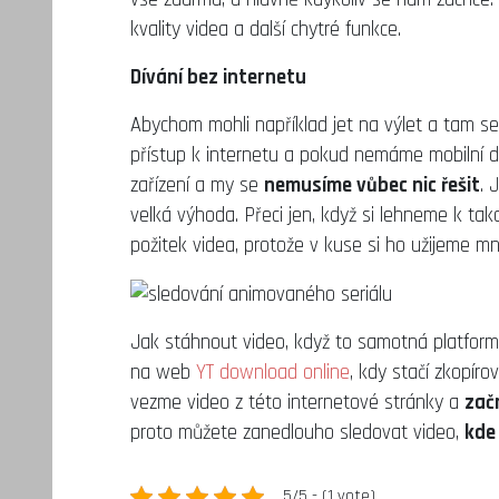
kvality videa a další chytré funkce.
Dívání bez internetu
Abychom mohli například jet na výlet a tam se 
přístup k internetu a pokud nemáme mobilní dat
zařízení a my se
nemusíme vůbec nic řešit
. 
velká výhoda. Přeci jen, když si lehneme k ta
požitek videa, protože v kuse si ho užijeme m
Jak stáhnout video, když to samotná platform
na web
YT download online
, kdy stačí zkopíro
vezme video z této internetové stránky a
zač
proto můžete zanedlouho sledovat video,
kde
5/5 - (1 vote)