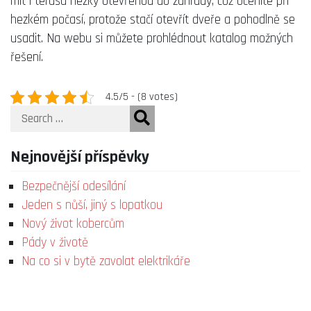
mít i terasu hezky otevřenou do zahrady, což oceníte při
hezkém počasí, protože stačí otevřít dveře a pohodlně se
usadit. Na webu si můžete prohlédnout katalog možných
řešení.
4.5/5 - (8 votes)
Search
Nejnovější příspěvky
Bezpečnější odesílání
Jeden s nůší, jiný s lopatkou
Nový život kobercům
Pády v životě
Na co si v bytě zavolat elektrikáře