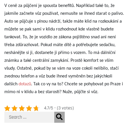
V ceně za půjčení je spousta benefitů. Například také to, že
jakmile začnete vůz používat, nemusíte se ihned starat o palivo.
Auto se půjčuje s plnou nádrží, takže máte klid na rozkoukání a
můžete se pak sami v klidu rozhodnout kde vlastně budete
tankovat. To, že je vozidlo ze zákona pojištěno snad ani není
třeba zdůrazňovat. Pokud máte dítě a potřebujete sedačku,
neshánějte si ji, dostanete ji přímo s vozem. To má dálniční
známku a také centrální zamykání. Prostě komfort se vším
všudy. Ostatně, pokud by se vám na voze cokoli nelíbilo, stačí
zvednou telefon a vůz bude ihned vyměněn bez jakýchkoli
dalších
dotazů
. Tak co vy na to? Chcete se pohybovat po Praze i
mimo ni v klidu a bez starostí? Nuže, půjčte si vůz.
4.7/5 - (3 votes)
Search