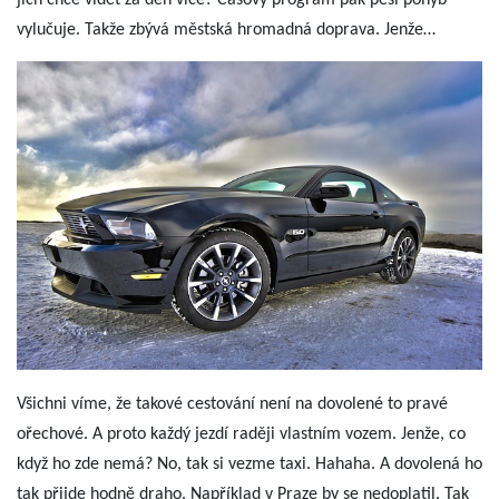
vylučuje. Takže zbývá městská hromadná doprava. Jenže…
Všichni víme, že takové cestování není na dovolené to pravé
ořechové. A proto každý jezdí raději vlastním vozem. Jenže, co
když ho zde nemá? No, tak si vezme taxi. Hahaha. A dovolená ho
tak přijde hodně draho. Například v Praze by se nedoplatil. Tak