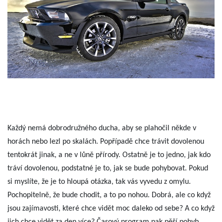
Každý nemá dobrodružného ducha, aby se plahočil někde v
horách nebo l
ez
l po skalách. Popřípadě chce trávit dovolenou
tentokrát jinak, a ne v lůně přírody. Ostatně je to jedno, jak kdo
tráví dovolenou, podstatné je to, jak se bude pohybovat. Pokud
si myslíte, že je to hloupá otázka, tak vás vyvedu z omylu.
Pochopitelně, že bude chodit, a to po nohou. Dobrá, ale co když
jsou zajímavosti, které chce vidět moc daleko od sebe? A co když
jich chce vidět za den více? Časový program pak pěší pohyb