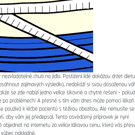
nezvladatelné chuti na jídlo. Postižení lidé dokážou držet dietu
 dosáhnout zajímavých výsledků, nedokáží si svou dosaženou vá
 Takže se zde nabízí jedno velice šikovné a chytré řešení – poku
de po problémech! A přesně s tím vám dnes může pomoci lékaři
 se používá k léčbě pacientů s těžkou obezitou. Ale nemusíte se
kaři, aby vám jej předepsal. Tento osvědčený přípravek je nyní
 objednat na internetu za velice lákavou cenu, která vás přes
 vůbec nákladné.