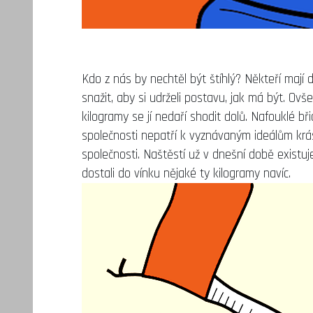
Kdo z nás by nechtěl být štíhlý? Někteří mají
snažit, aby si udrželi postavu, jak má být. Ov
kilogramy se jí nedaří shodit dolů. Nafouklé b
společnosti nepatří k vyznávaným ideálům krásy, 
společnosti. Naštěstí už v dnešní době existuj
dostali do vínku nějaké ty kilogramy navíc.