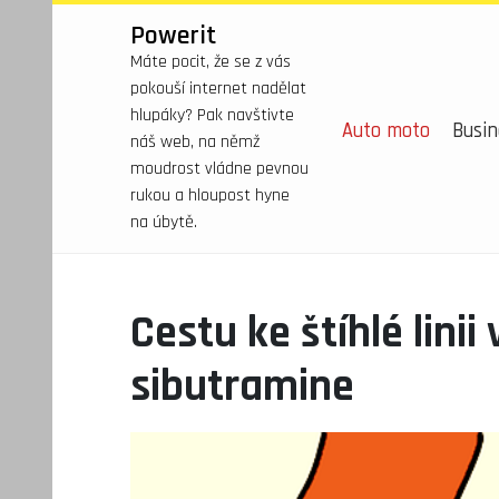
Powerit
Máte pocit, že se z vás
pokouší internet nadělat
hlupáky? Pak navštivte
Auto moto
Busin
náš web, na němž
moudrost vládne pevnou
rukou a hloupost hyne
na úbytě.
Cestu ke štíhlé lini
sibutramine