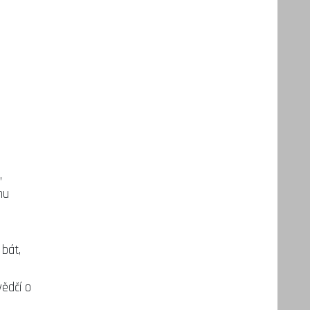
,
hu
d
 bát,
vědčí o