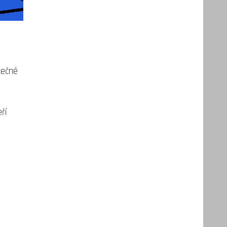
tečné
ří