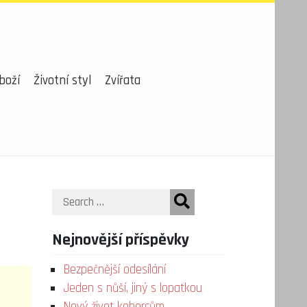
boží
Životní styl
Zvířata
Search
Nejnovější příspěvky
Bezpečnější odesílání
Jeden s nůší, jiný s lopatkou
Nový život kobercům