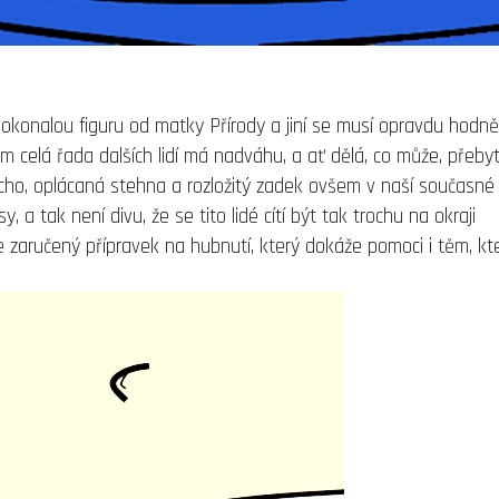
 dokonalou figuru od matky Přírody a jiní se musí opravdu hodně
šem celá řada dalších lidí má nadváhu, a ať dělá, co může, přeby
řicho, oplácaná stehna a rozložitý zadek ovšem v naší současné
a tak není divu, že se tito lidé cítí být tak trochu na okraji
e zaručený přípravek na hubnutí, který dokáže pomoci i těm, kte