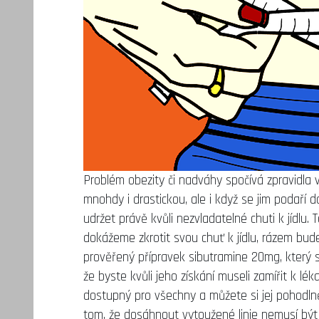
Problém obezity či nadváhy spočívá zpravidla v 
mnohdy i drastickou, ale i když se jim podaří
udržet právě kvůli nezvladatelné chuti k jídlu.
dokážeme zkrotit svou chuť k jídlu, rázem bu
prověřený přípravek
sibutramine 20mg
, který
že byste kvůli jeho získání museli zamířit k lé
dostupný pro všechny a můžete si jej pohodlně
tom, že dosáhnout vytoužené linie nemusí být