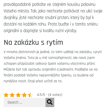
pravděpodobně potkáte ve stejném kousku polovinu
Vašeho města. Tak, jako nechcete potkávat na ulici svoje
dvojníky, jistě nechcete
snubní prsten
, který by byl k
dostání na každém rohu. Proto buďte i v tomto směru
originální a dopřejte si kvalitu ruční výroby.
Na zakázku s rytím
V mnoha zlatnictvích je jediné, co Vám udělají na zakázku, vyrytí
Vašeho jména. Toto je u mě samozřejmostí, ale navíc jsem
schopen přizpůsobit celkový šperk vašemu vlastnímu přání.
Můžete být tak opravdu originální a jedineční. Podílejte se na
finální podobě Vašeho nejcennějšího šperku, co budete od
nynějška nosit. Stojí přeci určitě za to.
4.5/5 - (4 votes)
Search