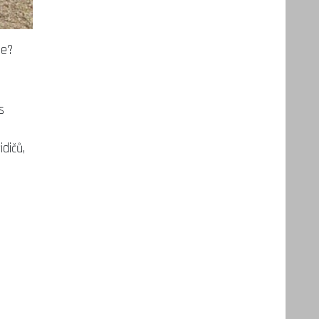
je?
s
dičů,