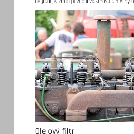
degraduje, ztrácí původní vlastnosti a měl by b
Olejový filtr