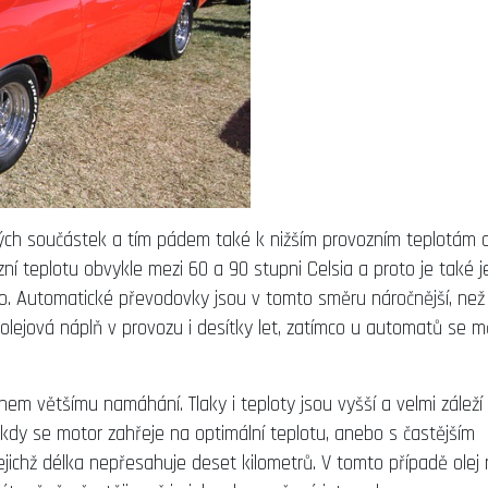
ivých součástek a tím pádem také k nižším provozním teplotám 
ní teplotu obvykle mezi 60 a 90 stupni Celsia a proto je také 
ho. Automatické převodovky jsou v tomto směru náročnější, než
lejová náplň v provozu i desítky let, zatímco u automatů se m
m většímu namáhání. Tlaky i teploty jsou vyšší a velmi záleží
, kdy se motor zahřeje na optimální teplotu, anebo s častějším
jichž délka nepřesahuje deset kilometrů. V tomto případě olej r