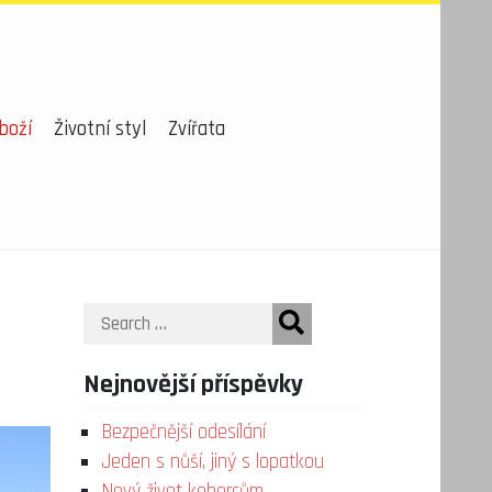
boží
Životní styl
Zvířata
Search
Nejnovější příspěvky
Bezpečnější odesílání
Jeden s nůší, jiný s lopatkou
Nový život kobercům