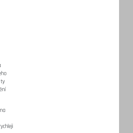
a
jeho
 ty
ění
 na
ychleji