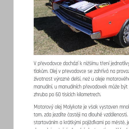
V převodovce dochází k nižšímu tření jednotl
tlakům. Olej v převodovce se zahřívá na provoz
životnost výrazně delší, než u oleje motorové
manuální, u manuálních převodovek může být o
zhruba po 60 tisících kilometrech.
Motorový olej
Molykote
je však vystaven mnohe
tom, zda jezdíte častěji na dlouhé vzdálenosti
startováním a krátkými pojížďkami po městě, je