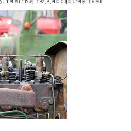
ýt měněn častěji, než je jeho doporučený interval.