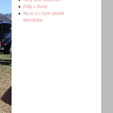
Pády v životě
Na co si v bytě zavolat
elektrikáře