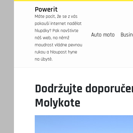
Powerit
Máte pocit, že se z vás
pokouší internet nadělat
hlupáky? Pak navštivte
Auto moto
Busin
náš web, na němž
moudrost vládne pevnou
rukou a hloupost hyne
na úbytě.
Dodržujte doporučen
Molykote